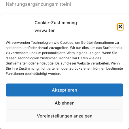
Nahrungsergänzungsmitteln!
Cookie-Zustimmung
←
zurück
weiter
→
verwalten
Wir verwenden Technologien wie Cookies, um Geräteinformationen zu
speichern und/oder darauf zuzugreifen. Wir tun dies, um das Surferlebnis
Versandarten
zu verbessern und um personalisierte Werbung anzuzeigen. Wenn Sie
diesen Technologien zustimmen, können wir Daten wie das
Zahlungsarten
Surfverhalten oder eindeutige IDs auf dieser Website verarbeiten. Wenn
Rücksendung
Sie Ihre Zustimmung nicht erteilen oder zurückziehen, können bestimmte
Funktionen beeinträchtigt werden.
Allgemeine Geschäftsbedingungen
Cookie-Richtlinie
Akzeptieren
Impressum
Datenschutzerklärung
Ablehnen
2026 © - Sanomotion GmbH
Voreinstellungen anzeigen