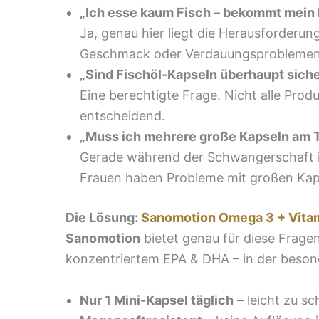
„Ich esse kaum Fisch – bekommt mei
Ja, genau hier liegt die Herausforderu
Geschmack oder Verdauungsproblemen. D
„Sind Fischöl-Kapseln überhaupt sich
Eine berechtigte Frage. Nicht alle Prod
entscheidend.
„Muss ich mehrere große Kapseln am 
Gerade während der Schwangerschaft is
Frauen haben Probleme mit großen Kaps
Die Lösung:
Sanomotion Omega 3 + Vitam
Sanomotion
bietet genau für diese Frage
konzentriertem EPA & DHA – in der beson
Nur 1 Mini-Kapsel täglich
– leicht zu s