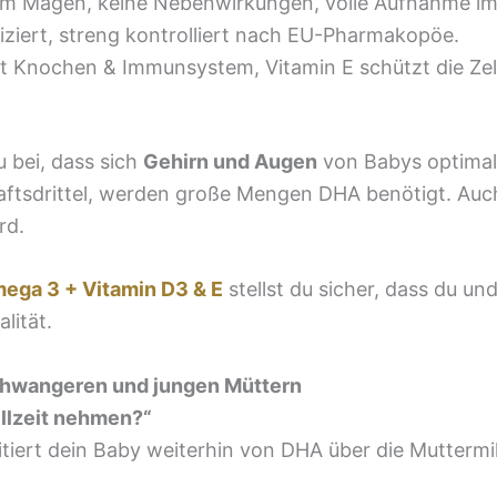
 im Magen, keine Nebenwirkungen, volle Aufnahme i
iziert, streng kontrolliert nach EU-Pharmakopöe.
t Knochen & Immunsystem, Vitamin E schützt die Zel
 bei, dass sich
Gehirn und Augen
von Babys optimal 
tsdrittel, werden große Mengen DHA benötigt. Auch i
rd.
ega 3 + Vitamin D3 & E
stellst du sicher, dass du un
lität.
chwangeren und jungen Müttern
llzeit nehmen?“
tiert dein Baby weiterhin von DHA über die Muttermi